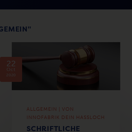
LGEMEIN"
22
Oct
2020
ALLGEMEIN | VON
INNOFABRIK DEIN HASSLOCH
SCHRIFTLICHE