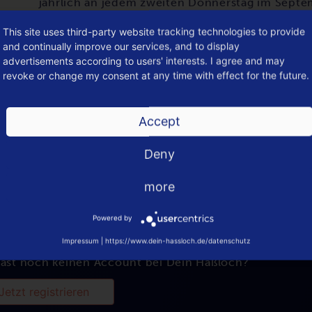
jährlich an jedem zweiten Donnerstag im Septemb
Akzeptanz und das Wissen um die Warnung der 
This site uses third-party website tracking technologies to provide
damit deren Selbstschutzfertigkeiten zu stärken
and continually improve our services, and to display
advertisements according to users' interests. I agree and may
Quelle: 2 Haßloch
revoke or change my consent at any time with effect for the future.
Accept
Deny
more
Powered by
musst
eingeloggt
sein, um einen Kommentar schreiben 
Impressum
|
https://www.dein-hassloch.de/datenschutz
ast noch keinen Account bei Dein Haßloch?
Jetzt registrieren