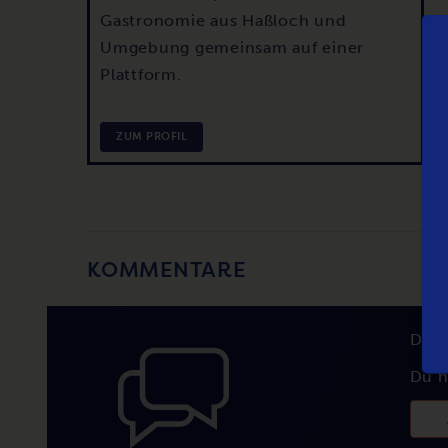
Gastronomie aus Haßloch und
Umgebung gemeinsam auf einer
Plattform.
ZUM PROFIL
KOMMENTARE
Du 
Du h