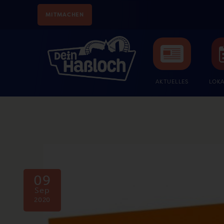
MITMACHEN
AKTUELLES
LOKA
09
Sep
2020