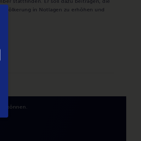
er stattfinden. Er soll dazu beitragen, die
Bevölkerung in Notlagen zu erhöhen und
.
zu können.