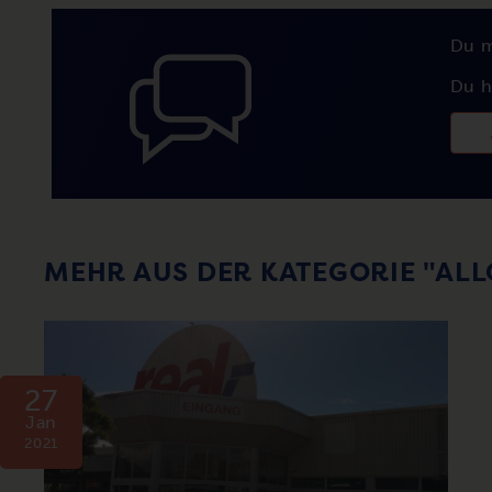
Du 
Du h
MEHR AUS DER KATEGORIE "AL
27
Jan
2021