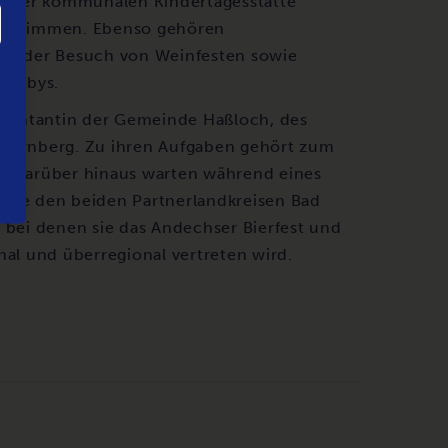
n in der kommunalen Kindertagesstätte
 Schwimmen. Ebenso gehören
, der Besuch von Weinfesten sowie
 Hobbys.
räsentantin der Gemeinde Haßloch, des
Starnberg. Zu ihren Aufgaben gehört zum
n. Darüber hinaus warten während eines
owie den beiden Partnerlandkreisen Bad
 bei denen sie das Andechser Bierfest und
nal und überregional vertreten wird.