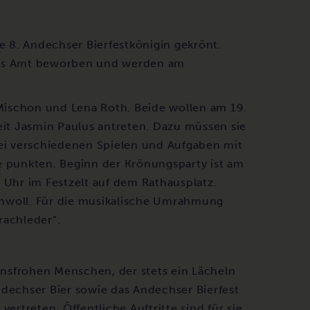
 8. Andechser Bierfestkönigin gekrönt.
das Amt beworben und werden am
 Mischon und Lena Roth. Beide wollen am 19.
t Jasmin Paulus antreten. Dazu müssen sie
i verschiedenen Spielen und Aufgaben mit
e punkten. Beginn der Krönungsparty ist am
hr im Festzelt auf dem Rathausplatz.
chwoll. Für die musikalische Umrahmung
rachleder“.
bensfrohen Menschen, der stets ein Lächeln
ndechser Bier sowie das Andechser Bierfest
 vertreten. Öffentliche Auftritte sind für sie