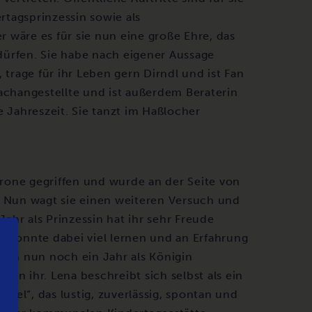
tagsprinzessin sowie als
 wäre es für sie nun eine große Ehre, das
dürfen. Sie habe nach eigener Aussage
rage für ihr Leben gern Dirndl und ist Fan
achangestellte und ist außerdem Beraterin
e Jahreszeit. Sie tanzt im Haßlocher
rone gegriffen und wurde an der Seite von
. Nun wagt sie einen weiteren Versuch und
hr als Prinzessin hat ihr sehr Freude
bt, konnte dabei viel lernen und an Erfahrung
ssin nun noch ein Jahr als Königin
on ihr. Lena beschreibt sich selbst als ein
el“, das lustig, zuverlässig, spontan und