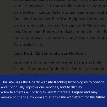
kein Fremdwort. So konnte sie schon als Sommer
Carnevalsprinzessin Erfahrungen sammeln. Daher
Amt der Andechser Bierfestkönigin ausüben zu 
wahnsinnig viel Spaß am Umgang mit Menschen, t
des Andechser Bieres. Annika ist medizinische F
für Tupperware. Zu ihren Hobbys zählt die fünft
Carnevalverein.
Lena Roth, 21 Jahre alt, aus Haßloch
Lena hat schon im vergangenen Jahr nach der K
Jasmin Paulus zur Andechser Bierfestprinzessin
möchte Andechser Bierfestkönigin werden. Das Ja
bereitet. Sie hat nach eigener Aussage viel erle
This site uses third-party website tracking technologies to provide
and continually improve our services, and to display
sammeln. An das ablaufende Amtsjahr als Prinze
advertisements according to users' interests. I agree and may
anschließen zu können, wäre ein großer Wunsch v
revoke or change my consent at any time with effect for the future.
aufgeschlossenes und kommunikatives „Pälzer Mäd