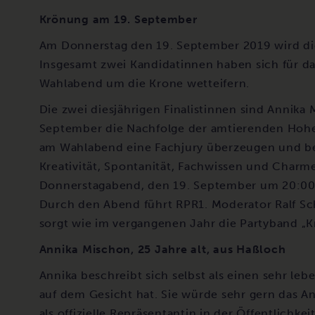
Krönung am 19. September
Am Donnerstag den 19. September 2019 wird die
Insgesamt zwei Kandidatinnen haben sich für 
Wahlabend um die Krone wetteifern.
Die zwei diesjährigen Finalistinnen sind Annika
September die Nachfolge der amtierenden Hohei
am Wahlabend eine Fachjury überzeugen und be
Kreativität, Spontanität, Fachwissen und Charm
Donnerstagabend, den 19. September um 20:00 U
Durch den Abend führt RPR1. Moderator Ralf S
sorgt wie im vergangenen Jahr die Partyband „K
Annika Mischon, 25 Jahre alt, aus Haßloch
Annika beschreibt sich selbst als einen sehr le
auf dem Gesicht hat. Sie würde sehr gern das A
als offizielle Repräsentantin in der Öffentlichkeit