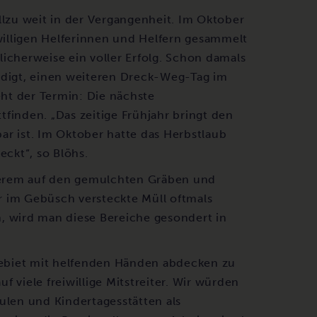
llzu weit in der Vergangenheit. Im Oktober
illigen Helferinnen und Helfern gesammelt
icherweise ein voller Erfolg. Schon damals
digt, einen weiteren Dreck-Weg-Tag im
eht der Termin: Die nächste
finden. „Das zeitige Frühjahr bringt den
tbar ist. Im Oktober hatte das Herbstlaub
eckt“, so Blöhs.
derem auf den gemulchten Gräben und
r im Gebüsch versteckte Müll oftmals
, wird man diese Bereiche gesondert in
ebiet mit helfenden Händen abdecken zu
 viele freiwillige Mitstreiter. Wir würden
ulen und Kindertagesstätten als