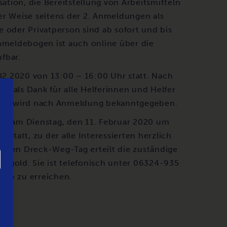
tion, die Bereitstellung von Arbeitsmitteln
er Weise seitens der 2. Anmeldungen als
 oder Privatperson sind ab sofort und bis
meldebogen ist auch online über die
fbar.
2.2020 von 13:00 – 16:00 Uhr statt. Nach
est als Dank für alle Helferinnen und Helfer
estes wird nach Anmeldung bekanntgegeben.
det am Dienstag, den 11. Februar 2020 um
 statt, zu der alle Interessierten herzlich
m den Dreck-Weg-Tag erteilt die zuständige
ngold. Sie ist telefonisch unter 06324-935
.de zu erreichen.