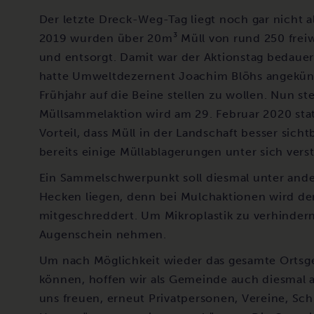
Der letzte Dreck-Weg-Tag liegt noch gar nicht a
2019 wurden über 20m³ Müll von rund 250 freiw
und entsorgt. Damit war der Aktionstag bedauerl
hatte Umweltdezernent Joachim Blöhs angekün
Frühjahr auf die Beine stellen zu wollen. Nun st
Müllsammelaktion wird am 29. Februar 2020 statt
Vorteil, dass Müll in der Landschaft besser sich
bereits einige Müllablagerungen unter sich verst
Ein Sammelschwerpunkt soll diesmal unter an
Hecken liegen, denn bei Mulchaktionen wird de
mitgeschreddert. Um Mikroplastik zu verhindern
Augenschein nehmen.
Um nach Möglichkeit wieder das gesamte Ortsg
können, hoffen wir als Gemeinde auch diesmal auf
uns freuen, erneut Privatpersonen, Vereine, Sch