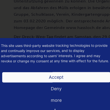
Unterstützung gewinnen zu können. Die Organisa
und das Abfahren des Mülls erfolgen in bewährt
Gruppe, Schulklasse, Verein, Kindergartengruppe
zum 03.02.2020 möglich. Der entsprechende An
Homepage der Gemeinde www.hassloch.de abru
Der Dreck-Weg-Tag findet am Samstag, den 29.0
der Aktion (ab 16.00 Uhr) wird es ein Abschlussf
This site uses third-party website tracking technologies to provide
geben. Der Treffpunkt und Ort des Abschlussf
and continually improve our services, and to display
advertisements according to users' interests. I agree and may
Die Besprechung der weiteren Organisation fin
revoke or change my consent at any time with effect for the future.
18.00 Uhr im Ratssaal des Rathauses (Zimmer 101)
eingeladen sind. Weitere Informationen rund u
Accept
Sachbearbeiterin im Bereich Umwelt, Melanie Ma
330 oder per Mail an melanie.mangold@hassloch
Deny
Quelle: 2 Haßloch
more