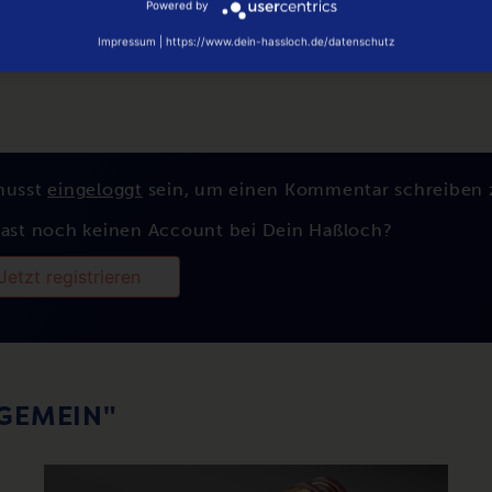
Powered by
Impressum
|
https://www.dein-hassloch.de/datenschutz
musst
eingeloggt
sein, um einen Kommentar schreiben 
ast noch keinen Account bei Dein Haßloch?
Jetzt registrieren
LGEMEIN"