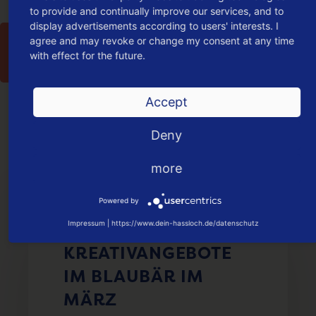
to provide and continually improve our services, and to
display advertisements according to users' interests. I
10
agree and may revoke or change my consent at any time
Mar
with effect for the future.
2021
Accept
Deny
more
Powered by
UNTERNEHMEN | VON
INNOFABRIK DEIN HASSLOCH
Impressum
|
https://www.dein-hassloch.de/datenschutz
KREATIVANGEBOTE
IM BLAUBÄR IM
MÄRZ