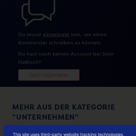
Du musst
eingeloggt
sein, um einen
Kommentar schreiben zu können.
Du hast noch keinen Account bei Dein
Haßloch?
Jetzt registrieren
MEHR AUS DER KATEGORIE
"UNTERNEHMEN"
This site uses third-party website tracking technologies