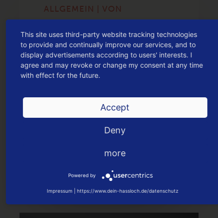
ALLGEMEIN | VON
INNOFABRIK DEIN HASSLOCH
This site uses third-party website tracking technologies
HASSLOCHER REAL M
to provide and continually improve our services, and to
ARKT SCHLIESST ZU
display advertisements according to users' interests. I
agree and may revoke or change my consent at any time
M 30.09.2021
with effect for the future.
Die real GmbH gibt mit dem
heutigen Tag bekannt, dass der
Accept
operative Geschäftsbetrieb des
Deny
real Marktes Haßloch, Hans-
Böckler-Straße 20, zum 30.
more
September endet.
Powered by
Impressum
|
https://www.dein-hassloch.de/datenschutz