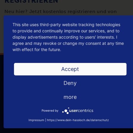
REGISTRIEREN
Neu hier? Jetzt kostenlos registrieren und von
vielen erweiterten Funktionen profitieren.
This site uses third-party website tracking technologies
to provide and continually improve our services, and to
NEU REGISTRIEREN
display advertisements according to users' interests. I
agree and may revoke or change my consent at any time
with effect for the future.
Accept
Deny
more
Powered by
Dein Haßloch ist ein Projekt der Haßlocher Digital-
Agentur
innofabrik
.
Impressum
|
https://www.dein-hassloch.de/datenschutz