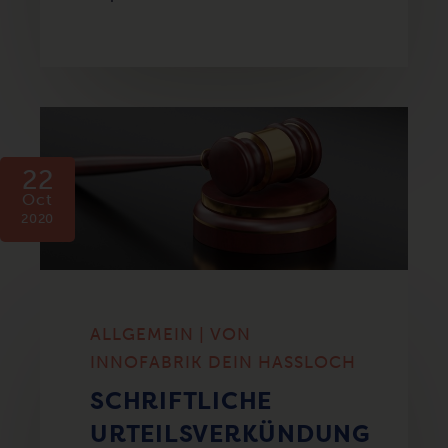
22
Oct
2020
ALLGEMEIN | VON
INNOFABRIK DEIN HASSLOCH
SCHRIFTLICHE
URTEILSVERKÜNDUNG