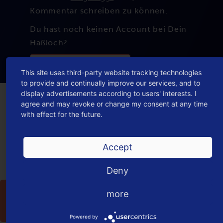
Kommentar schreiben zu können.
Du hast noch keinen Account bei Dein
Haßloch?
Jetzt registrieren
This site uses third-party website tracking technologies
to provide and continually improve our services, and to
display advertisements according to users' interests. I
agree and may revoke or change my consent at any time
MEHR AUS DER KATEGORIE
with effect for the future.
"ALLGEMEIN"
Accept
Deny
27
more
Jan
2021
Powered by