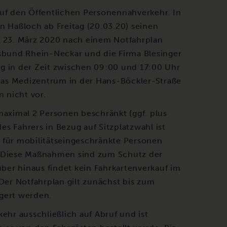
f den Öffentlichen Personennahverkehr. In
Haßloch ab Freitag (20.03.20) seinen
, 23. März 2020 nach einem Notfahrplan
rsbund Rhein-Neckar und die Firma Blesinger
g in der Zeit zwischen 09:00 und 17:00 Uhr
das Medizentrum in der Hans-Böckler-Straße
n nicht vor.
maximal 2 Personen beschränkt (ggf. plus
s Fahrers in Bezug auf Sitzplatzwahl ist
fe für mobilitätseingeschränkte Personen
ch. Diese Maßnahmen sind zum Schutz der
über hinaus findet kein Fahrkartenverkauf im
i.Der Notfahrplan gilt zunächst bis zum
gert werden.
ehr ausschließlich auf Abruf und ist