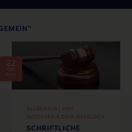
LGEMEIN"
22
Oct
2020
ALLGEMEIN | VON
INNOFABRIK DEIN HASSLOCH
SCHRIFTLICHE