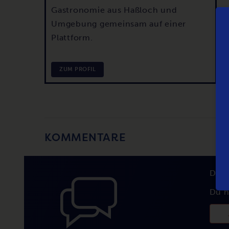
Gastronomie aus Haßloch und
Umgebung gemeinsam auf einer
Plattform.
ZUM PROFIL
KOMMENTARE
Du 
Du h