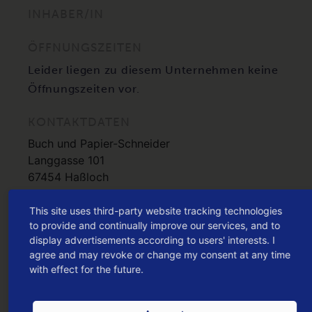
INHABER/IN
ÖFFNUNGSZEITEN
Leider liegen zu diesem Unternehmen keine
Öffnungszeiten vor.
KONTAKTDATEN
Buch und Papier-Schneider
Langgasse 101
67454 Haßloch
HIER KANNST DU DEN DEIN HASSLOCH G
This site uses third-party website tracking technologies
to provide and continually improve our services, and to
UTSCHEIN
display advertisements according to users' interests. I
agree and may revoke or change my consent at any time
EINLÖSEN
with effect for the future.
VOR ORT KAUFEN
oder jetzt