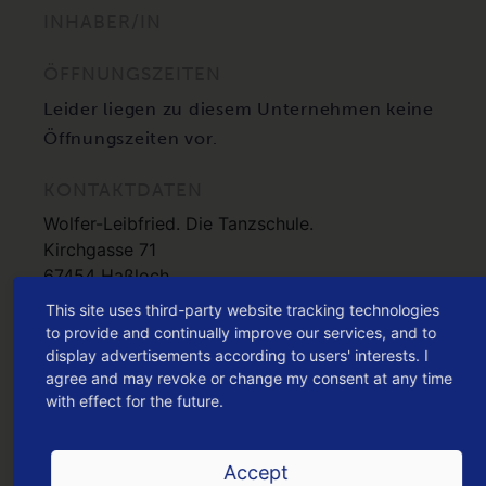
INHABER/IN
ÖFFNUNGSZEITEN
Leider liegen zu diesem Unternehmen keine
Öffnungszeiten vor.
KONTAKTDATEN
Wolfer-Leibfried. Die Tanzschule.
Kirchgasse 71
67454 Haßloch
This site uses third-party website tracking technologies
HIER KANNST DU DEN DEIN HASSLOCH G
to provide and continually improve our services, and to
UTSCHEIN
display advertisements according to users' interests. I
agree and may revoke or change my consent at any time
EINLÖSEN
with effect for the future.
oder jetzt
Accept
ONLINE KAUFEN