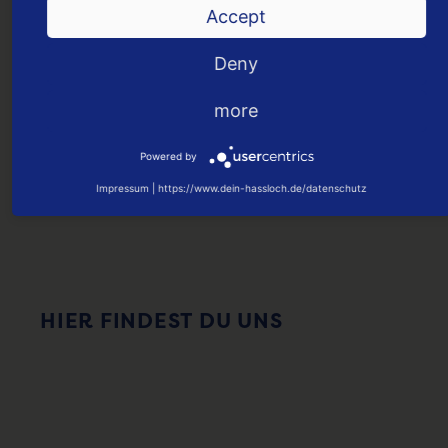
Haßlocher Geschäften!
Accept
ONLINE KAUFEN
Deny
more
Powered by
Impressum
|
https://www.dein-hassloch.de/datenschutz
HIER FINDEST DU UNS