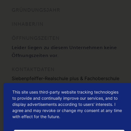
GRÜNDUNGSJAHR
INHABER/IN
ÖFFNUNGSZEITEN
Leider liegen zu diesem Unternehmen keine
Öffnungszeiten vor.
KONTAKTDATEN
Siebenpfeiffer-Realschule plus & Fachoberschule
Raiffeisenstraße 27
67454 Haßloch
This site uses third-party website tracking technologies
to provide and continually improve our services, and to
display advertisements according to users' interests. I
HIER KANNST DU DEN DEIN HASSLOCH G
agree and may revoke or change my consent at any time
UTSCHEIN
with effect for the future.
leider nicht einlösen, aber dafür in ganz vielen anderen