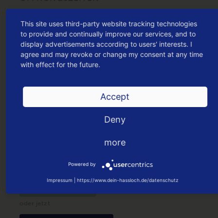
Leider sind noch keine Öffnungszeiten
This site uses third-party website tracking technologies
hinterlegt.
to provide and continually improve our services, and to
display advertisements according to users' interests. I
KONTAKTDATEN
agree and may revoke or change my consent at any time
with effect for the future.
Apotheke am Rathaus
Rathausplatz 4
67454 Haßloch
Accept
Telefon:
(06324) 3433
E-Mail:
rathausapo67454@web.de
Deny
Website:
https://www.pillenonline.de/apotheke-
am-rathaus/
more
HIER KANNST DU DEN DEIN HASSLOCH G
Powered by
UTSCHEIN
Impressum
|
https://www.dein-hassloch.de/datenschutz
EINLÖSEN
oder jetzt