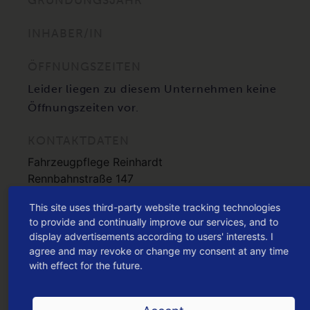
GRÜNDUNGSJAHR
INHABER/IN
ÖFFNUNGSZEITEN
Leider liegen zu diesem Unternehmen keine
Öffnungszeiten vor.
KONTAKTDATEN
Fahrzeugpflege Reinhardt
Rennbahnstraße 147
67454 Haßloch
This site uses third-party website tracking technologies
to provide and continually improve our services, and to
HIER KANNST DU DEN DEIN HASSLOCH G
display advertisements according to users' interests. I
UTSCHEIN
agree and may revoke or change my consent at any time
with effect for the future.
EINLÖSEN
oder jetzt