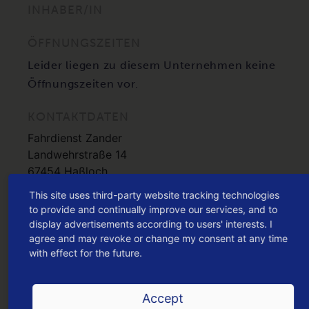
INHABER/IN
ÖFFNUNGSZEITEN
Leider liegen zu diesem Unternehmen keine
Öffnungszeiten vor.
KONTAKTDATEN
Fahrdienst Zander
Landwehrstraße 14
67454 Haßloch
This site uses third-party website tracking technologies
HIER KANNST DU DEN DEIN HASSLOCH G
to provide and continually improve our services, and to
UTSCHEIN
display advertisements according to users' interests. I
agree and may revoke or change my consent at any time
EINLÖSEN
with effect for the future.
oder jetzt
ONLINE KAUFEN
Accept